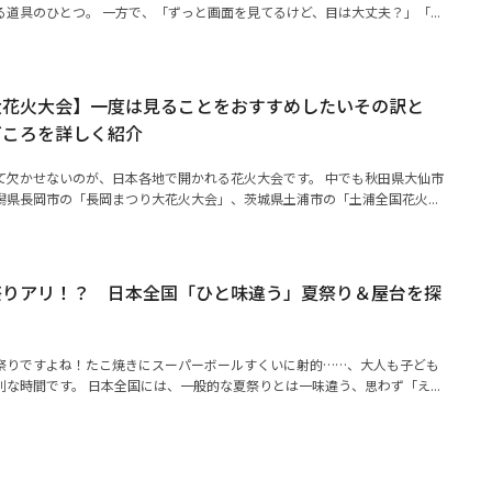
道具のひとつ。 一方で、「ずっと画面を見てるけど、目は大丈夫？」「...
大花火大会】一度は見ることをおすすめしたいその訳と
どころを詳しく紹介
て欠かせないのが、日本各地で開かれる花火大会です。 中でも秋田県大仙市
県長岡市の「長岡まつり大花火大会」、茨城県土浦市の「土浦全国花火...
祭りアリ！？ 日本全国「ひと味違う」夏祭り＆屋台を探
祭りですよね！たこ焼きにスーパーボールすくいに射的……、大人も子ども
な時間です。 日本全国には、一般的な夏祭りとは一味違う、思わず「え...