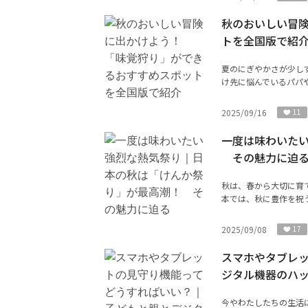
秋のおいしい冒
トを全国版で紹
夏のにぎやかさが少し
け先に悩んでいるパパや
2025/09/16
11
一度は味わいた
その魅力に迫
秋は、春から大切に育
本では、秋に豊作を祝う
2025/09/08
17
スマホやタブレ
ジタル機器のハ
今やわたしたちの生活