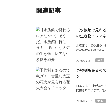
関連記事
【水族館で見れ
の生き物・レア
水族館は、海や川の中
れない世界をのぞき見で
2026/07/31
8
予約制もあるの
ク
日本では江戸時代から
開催されています。花火
2026/07/17
10