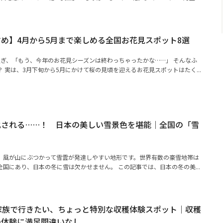
め】4月から5月まで楽しめる全国お花見スポット8選
過ぎ、「もう、今年のお花見シーズンは終わっちゃったかな……」 そんなふ
 実は、3月下旬から5月にかけて桜の見頃を迎えるお花見スポットはたく...
化される……！ 日本の美しい雪景色を堪能｜全国の「雪
、風が山にぶつかって雪雲が発達しやすい地形です。世界有数の豪雪地帯は
国にあり、日本の冬に雪は欠かせません。 この記事では、日本の冬の美...
家族で行きたい、ちょっと特別な収穫体験スポット｜収穫
の体験に満足間違いなし