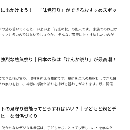
険に出かけよう！ 「味覚狩り」ができるおすすめスポッ
介
ずつ落ち着いてくると、いよいよ「行楽の秋」の到来です。 家族でのお出か
ママも多いのではないでしょうか。 そんなご家族におすすめしたいのが...
い強烈な熱気祭り｜日本の秋は「けんか祭り」が最高潮！
る
ててきた稲が実り、収穫を迎える季節です。農耕を生活の基盤としてきた日
お祭りを行い、神様に感謝と祈りを捧げる習わしがあります。秋に開催...
ットの見守り機能ってどうすればいい？｜子どもと親とデ
ッピーな関係づくり
に欠かせないデジタル機器は、子どもたちにとっても新しいことを学んだ