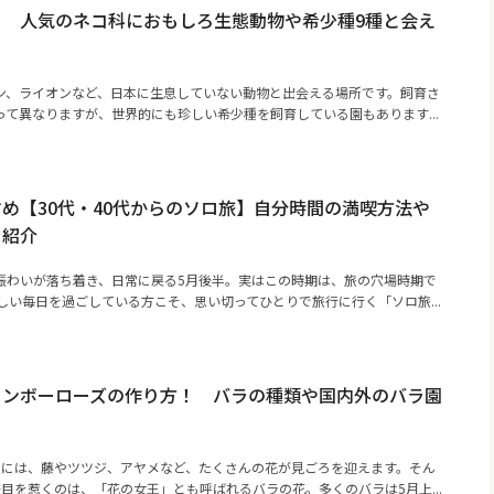
！ 人気のネコ科におもしろ生態動物や希少種9種と会え
ン、ライオンなど、日本に生息していない動物と出会える場所です。飼育さ
て異なりますが、世界的にも珍しい希少種を飼育している園もあります...
め【30代・40代からのソロ旅】自分時間の満喫方法や
を紹介
賑わいが落ち着き、日常に戻る5月後半。実はこの時期は、旅の穴場時期で
しい毎日を過ごしている方こそ、思い切ってひとりで旅行に行く「ソロ旅...
インボーローズの作り方！ バラの種類や国内外のバラ園
月には、藤やツツジ、アヤメなど、たくさんの花が見ごろを迎えます。そん
目を惹くのは、「花の女王」とも呼ばれるバラの花。多くのバラは5月上...