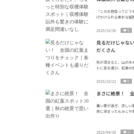
「このお野菜ってどう
げかけられる素朴な疑問
2025/10/30
6
見るだけじゃな
だくさん
秋が深まると、山の木
トに足を運び、紅葉の色
2025/10/22
9
まさに絶景！ 全
暑い夏が過ぎ、涼しい
赤に染まったもみじや黄
2025/09/30
17