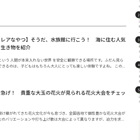
るレアなやつ】そうだ、水族館に行こう！ 海に住む人気
な生き物を紹介
という 人間が本来入れない世界 を安全に観察できる場所です。ふだん見ら
きるのは、子どもはもちろん大人にとっても楽しい体験ですよね。 この...
で急げ！ 貴重な大玉の花火が見られる花火大会をチェッ
受け継がれてきた花火文化が今も息づき、全国各地で個性豊かな花火大会が
のバリエーションや打ち上げ数は大会によって異なりますが、迫力を求...