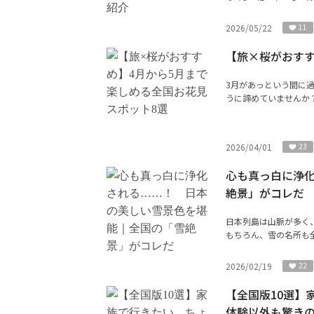
2026/05/22
11
【旅×桜がおすす
3月があっという間に
うに諦めていませんか？
2026/04/01
23
心も真っ白に浄
絶景」がコレだ
日本列島は山脈が多く
もちろん、雪の名所も全
2026/02/19
22
【全国版10選】
体験以外も驚き