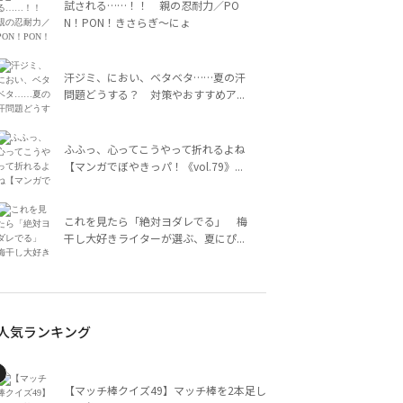
試される……！！ 親の忍耐力／PO
N！PON！きさらぎ～にょ
汗ジミ、におい、ベタベタ……夏の汗
問題どうする？ 対策やおすすめア...
ふふっ、心ってこうやって折れるよね
【マンガでぼやきっパ！《vol.79》...
これを見たら「絶対ヨダレでる」 梅
干し大好きライターが選ぶ、夏にぴ...
人気ランキング
【マッチ棒クイズ49】マッチ棒を2本足し