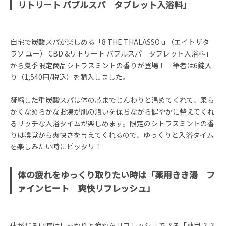
リトリート バブルスパ タブレット入浴料」
自宅で炭酸スパが楽しめる「8 THE THALASSO u （エイトザタ
ラソ ユー） CBD &リトリート バブルスパ タブレット入浴料」
から夏季限定商品シトラスミントの香りが登場！ 筆者は6錠入
り（1,540円/税込）を購入しました。
凝縮した重炭酸スパは体の芯までじんわりと温めてくれて、柔ら
かくなめらかなお湯が肌の潤いを保ちながら健やかに整えてくれ
るリッチな入浴タイムが楽しめます。限定のシトラスミントの香
りは嗅覚から爽快さを与えてくれるので、ゆっくりと入浴タイム
を楽しみたい時にピッタリ！
体の疲れをゆっくり取りたい時は「薬用きき湯 フ
ァインヒート 爽快リフレッシュ」
体がだるい時はしっかりと疲れをリフレッシュできる「薬用きき