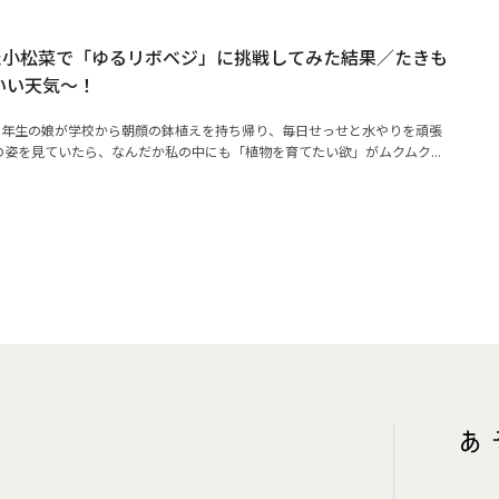
た小松菜で「ゆるリボベジ」に挑戦してみた結果／たきも
いい天気～！
1年生の娘が学校から朝顔の鉢植えを持ち帰り、毎日せっせと水やりを頑張
姿を見ていたら、なんだか私の中にも「植物を育てたい欲」がムクムク...