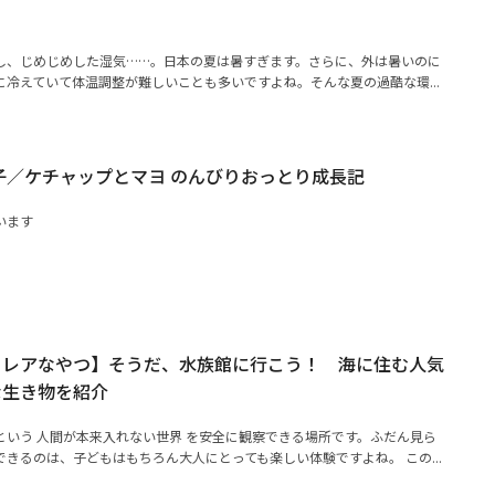
し、じめじめした湿気……。日本の夏は暑すぎます。さらに、外は暑いのに
冷えていて体温調整が難しいことも多いですよね。そんな夏の過酷な環...
子／ケチャップとマヨ のんびりおっとり成長記
います
るレアなやつ】そうだ、水族館に行こう！ 海に住む人気
な生き物を紹介
という 人間が本来入れない世界 を安全に観察できる場所です。ふだん見ら
きるのは、子どもはもちろん大人にとっても楽しい体験ですよね。 この...