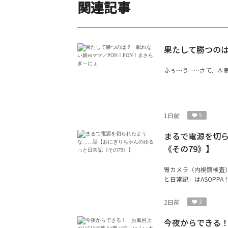
関連記事
果たして勝つのは
ふぅ〜う……さて、本気
1日前
5
まるで電源を切
《その79》】
胃カメラ（内視鏡検査
と日常記」はASOPP
2日前
2
今夜からできる！