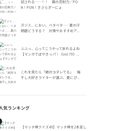
試される……！！ 親の忍耐力／PO
N！PON！きさらぎ～にょ
汗ジミ、におい、ベタベタ……夏の汗
問題どうする？ 対策やおすすめア...
ふふっ、心ってこうやって折れるよね
【マンガでぼやきっパ！《vol.79》...
これを見たら「絶対ヨダレでる」 梅
干し大好きライターが選ぶ、夏にぴ...
人気ランキング
【マッチ棒クイズ49】マッチ棒を2本足し