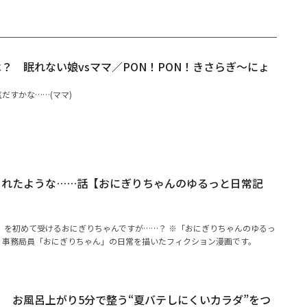
？ 眠れない娘vsママ／PON！PON！きさらぎ～にょ
だすかな……(ママ)
られたような……話【おにぎりちゃんのゆるっと日常記
）を初めて受けるおにぎりちゃんですが……？ ※「おにぎりちゃんのゆるっ
A！事務局員「おにぎりちゃん」の日常を描いたフィクション漫画です。
 お風呂上がり5分で整う“夏バテしにくいカラダ”をつ