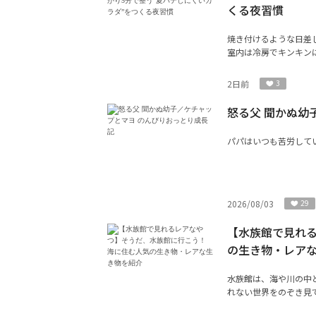
くる夜習慣
焼き付けるような日差
室内は冷房でキンキンに
2日前
3
怒る父 聞かぬ幼
パパはいつも苦労して
2026/08/03
29
【水族館で見れ
の生き物・レア
水族館は、海や川の中
れない世界をのぞき見で