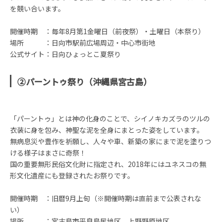
を競い合います。
開催時期 ：毎年8月第1金曜日（前夜祭）・土曜日（本祭り）
場所 ：日向市駅前広場周辺・中心市街地
公式サイト：日向ひょっとこ夏祭り
②パーントゥ祭り（沖縄県宮古島）
「パーントゥ」とは神の化身のことで、シイノキカズラのツルの
衣装に身を包み、神聖な泥を全身にまとった姿をしています。
無病息災や豊作を祈願し、人々や車、新築の家にまで泥を塗りつ
ける様子はまさに奇祭！
国の重要無形民俗文化財に指定され、2018年にはユネスコの無
形文化遺産にも登録されたお祭りです。
開催時期 ：旧暦9月上旬（※開催時期は直前まで公表されな
い）
場所 ：宮古島市平良島尻地区、上野野原地区