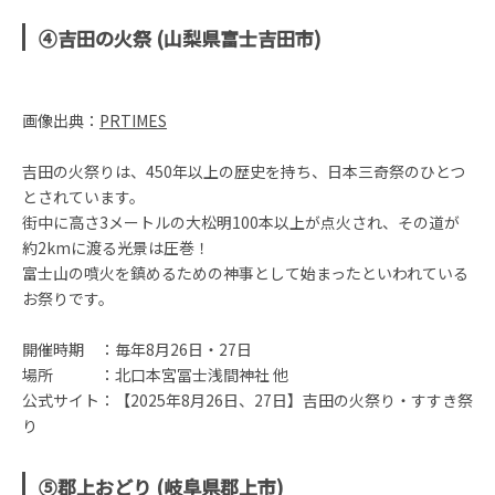
④吉田の火祭 (山梨県富士吉田市)
画像出典：
PRTIMES
吉田の火祭りは、450年以上の歴史を持ち、日本三奇祭のひとつ
とされています。
街中に高さ3メートルの大松明100本以上が点火され、その道が
約2kmに渡る光景は圧巻！
富士山の噴火を鎮めるための神事として始まったといわれている
お祭りです。
開催時期 ：毎年8月26日・27日
場所 ：北口本宮冨士浅間神社 他
公式サイト：【2025年8月26日、27日】吉田の火祭り・すすき祭
り
⑤郡上おどり (岐阜県郡上市)