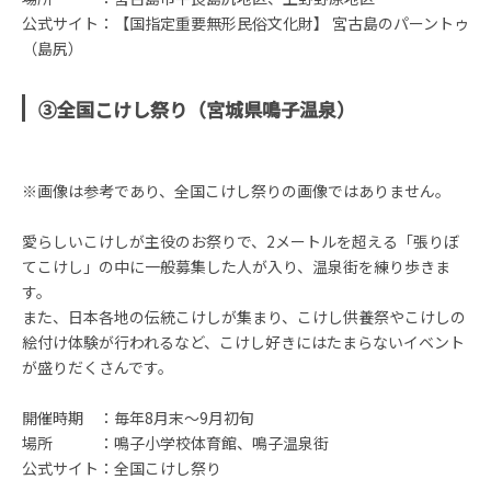
公式サイト：【国指定重要無形民俗文化財】 宮古島のパーントゥ
（島尻）
③全国こけし祭り（宮城県鳴子温泉）
※画像は参考であり、全国こけし祭りの画像ではありません。
愛らしいこけしが主役のお祭りで、2メートルを超える「張りぼ
てこけし」の中に一般募集した人が入り、温泉街を練り歩きま
す。
また、日本各地の伝統こけしが集まり、こけし供養祭やこけしの
絵付け体験が行われるなど、こけし好きにはたまらないイベント
が盛りだくさんです。
開催時期 ：毎年8月末～9月初旬
場所 ：鳴子小学校体育館、鳴子温泉街
公式サイト：全国こけし祭り