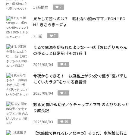
17時間前
2
果たして勝つのは？ 眠れない娘vsママ／PON！PO
N！きさらぎ～にょ
2日前
7
まるで電源を切られたような……話【おにぎりちゃん
のゆるっと日常記《その79》】
2026/08/04
4
今夜からできる！ お風呂上がり5分で整う“夏バテし
にくいカラダ”をつくる夜習慣
2026/08/04
5
怒る父 聞かぬ幼子／ケチャップとマヨ のんびりおっと
り成長記
2026/08/03
30
【水族館で見れるレアなやつ】そうだ、水族館に行こ