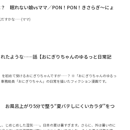
？ 眠れない娘vsママ／PON！PON！きさらぎ～にょ
だすかな……(ママ)
られたような……話【おにぎりちゃんのゆるっと日常記
）を初めて受けるおにぎりちゃんですが……？ ※「おにぎりちゃんのゆるっ
A！事務局員「おにぎりちゃん」の日常を描いたフィクション漫画です。
 お風呂上がり5分で整う“夏バテしにくいカラダ”をつ
し、じめじめした湿気……。日本の夏は暑すぎます。さらに、外は暑いのに