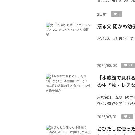
室内は冷房でキンキンに
2日前
3
怒る父 聞かぬ幼
パパはいつも苦労して
2026/08/03
29
【水族館で見れ
の生き物・レア
水族館は、海や川の中
れない世界をのぞき見で
2026/07/31
6
おひたしに使っ