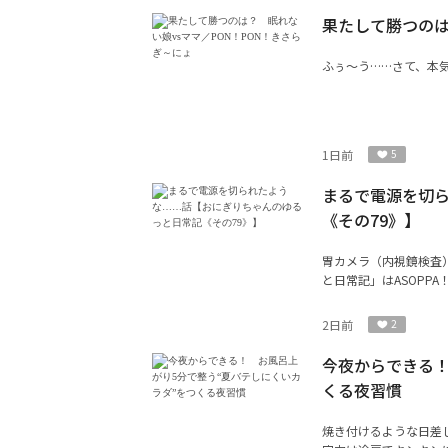
果たして勝つのは
ふぅ〜う……さて、本気
1日前
5
まるで電源を切
《その79》】
胃カメラ（内視鏡検査
と日常記」はASOPP
2日前
2
今夜からできる！
くる夜習慣
焼き付けるような日差