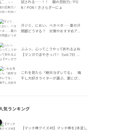
試される……！！ 親の忍耐力／PO
N！PON！きさらぎ～にょ
汗ジミ、におい、ベタベタ……夏の汗
問題どうする？ 対策やおすすめア...
ふふっ、心ってこうやって折れるよね
【マンガでぼやきっパ！《vol.79》...
これを見たら「絶対ヨダレでる」 梅
干し大好きライターが選ぶ、夏にぴ...
人気ランキング
【マッチ棒クイズ49】マッチ棒を2本足し