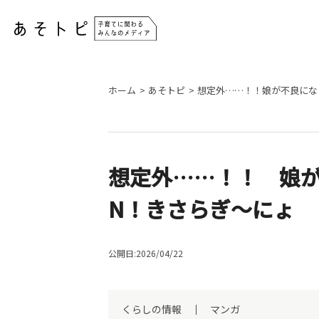
ホーム
あそトピ
想定外……！！娘が不良にな
想定外……！！ 娘が
N！きさらぎ～にょ
公開日:2026/04/22
くらしの情報
マンガ