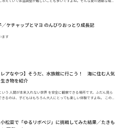
冷えていて体温調整が難しいことも多いですよね。そんな夏の過酷な環...
子／ケチャップとマヨ のんびりおっとり成長記
います
るレアなやつ】そうだ、水族館に行こう！ 海に住む人気
な生き物を紹介
という 人間が本来入れない世界 を安全に観察できる場所です。ふだん見ら
きるのは、子どもはもちろん大人にとっても楽しい体験ですよね。 この...
た小松菜で「ゆるリボベジ」に挑戦してみた結果／たきも