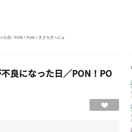
った日／PON！PON！きさらぎ～にょ
不良になった日／PON！PO