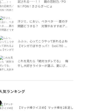
試される……！！ 親の忍耐力／PO
N！PON！きさらぎ～にょ
汗ジミ、におい、ベタベタ……夏の汗
問題どうする？ 対策やおすすめア...
ふふっ、心ってこうやって折れるよね
【マンガでぼやきっパ！《vol.79》...
これを見たら「絶対ヨダレでる」 梅
干し大好きライターが選ぶ、夏にぴ...
人気ランキング
【マッチ棒クイズ49】マッチ棒を2本足し