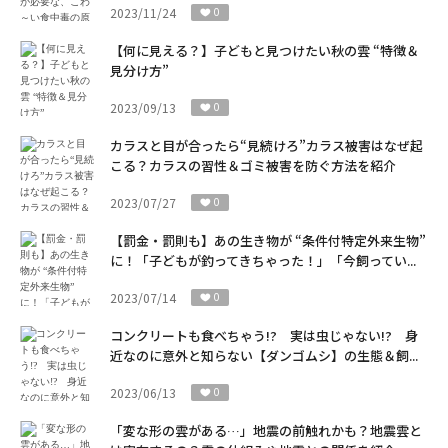
2023/11/24
0
【何に見える？】子どもと見つけたい秋の雲 “特徴＆
見分け方”
2023/09/13
0
カラスと目が合ったら“見続けろ”カラス被害はなぜ起
こる？カラスの習性＆ゴミ被害を防ぐ方法を紹介
2023/07/27
0
【罰金・罰則も】あの生き物が “条件付特定外来生物”
に！「子どもが釣ってきちゃった！」「今飼ってい...
2023/07/14
0
コンクリートも食べちゃう!? 実は虫じゃない!? 身
近なのに意外と知らない【ダンゴムシ】の生態＆飼...
2023/06/13
0
「変な形の雲がある…」地震の前触れかも？地震雲と