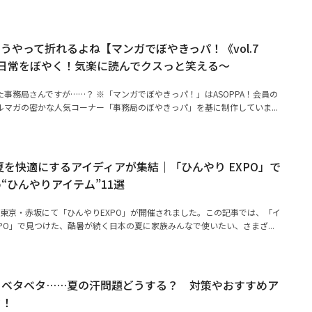
うやって折れるよね【マンガでぼやきっパ！《vol.7
日常をぼやく！気楽に読んでクスっと笑える～
事務局さんですが……？ ※「マンガでぼやきっパ！」はASOPPA！会員の
マガの密かな人気コーナー「事務局のぼやきっパ」を基に制作していま...
】夏を快適にするアイディアが集結｜「ひんやり EXPO」で
“ひんやりアイテム”11選
）に東京・赤坂にて「ひんやりEXPO」が開催されました。この記事では、「イ
PO」で見つけた、酷暑が続く日本の夏に家族みんなで使いたい、さまざ...
、ベタベタ……夏の汗問題どうする？ 対策やおすすめア
ク！