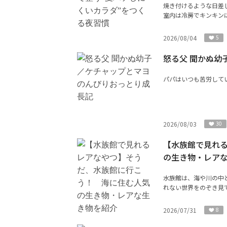
焼き付けるような日差
室内は冷房でキンキンに
2026/08/04
5
怒る父 聞かぬ幼
パパはいつも苦労して
2026/08/03
30
【水族館で見れ
の生き物・レア
水族館は、海や川の中
れない世界をのぞき見で
2026/07/31
8