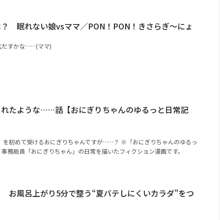
？ 眠れない娘vsママ／PON！PON！きさらぎ～にょ
だすかな……(ママ)
られたような……話【おにぎりちゃんのゆるっと日常記
）を初めて受けるおにぎりちゃんですが……？ ※「おにぎりちゃんのゆるっ
A！事務局員「おにぎりちゃん」の日常を描いたフィクション漫画です。
 お風呂上がり5分で整う“夏バテしにくいカラダ”をつ