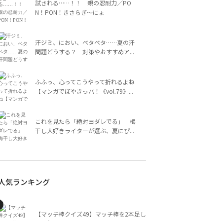
試される……！！ 親の忍耐力／PO
N！PON！きさらぎ～にょ
汗ジミ、におい、ベタベタ……夏の汗
問題どうする？ 対策やおすすめア...
ふふっ、心ってこうやって折れるよね
【マンガでぼやきっパ！《vol.79》...
これを見たら「絶対ヨダレでる」 梅
干し大好きライターが選ぶ、夏にぴ...
人気ランキング
【マッチ棒クイズ49】マッチ棒を2本足し