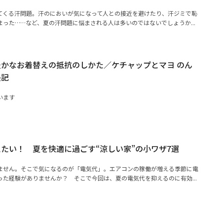
てくる汗問題。汗のにおいが気になって人との接近を避けたり、汗ジミで恥
った……など、夏の汗問題に悩まされる人は多いのではないでしょうか...
かなお着替えの抵抗のしかた／ケチャップとマヨ のん
長記
います
たい！ 夏を快適に過ごす“涼しい家”の小ワザ7選
ません。そこで気になるのが「電気代」。エアコンの稼働が増える季節に電
た経験がありませんか？ そこで今回は、夏の電気代を抑えるのに有効...