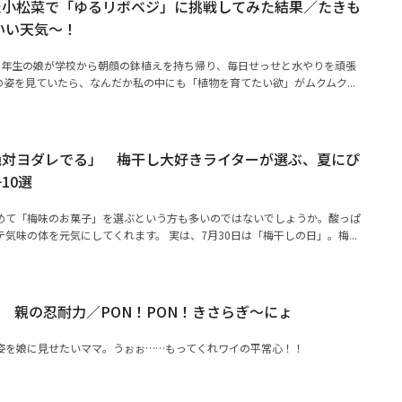
た小松菜で「ゆるリボベジ」に挑戦してみた結果／たきも
いい天気～！
1年生の娘が学校から朝顔の鉢植えを持ち帰り、毎日せっせと水やりを頑張
姿を見ていたら、なんだか私の中にも「植物を育てたい欲」がムクムク...
絶対ヨダレでる」 梅干し大好きライターが選ぶ、夏にぴ
10選
めて「梅味のお菓子」を選ぶという方も多いのではないでしょうか。酸っぱ
気味の体を元気にしてくれます。 実は、7月30日は「梅干しの日」。梅...
 親の忍耐力／PON！PON！きさらぎ～にょ
姿を娘に見せたいママ。うぉぉ……もってくれワイの平常心！！