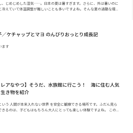
し、じめじめした湿気……。日本の夏は暑すぎます。さらに、外は暑いのに
冷えていて体温調整が難しいことも多いですよね。そんな夏の過酷な環...
子／ケチャップとマヨ のんびりおっとり成長記
います
るレアなやつ】そうだ、水族館に行こう！ 海に住む人気
な生き物を紹介
という 人間が本来入れない世界 を安全に観察できる場所です。ふだん見ら
きるのは、子どもはもちろん大人にとっても楽しい体験ですよね。 この...