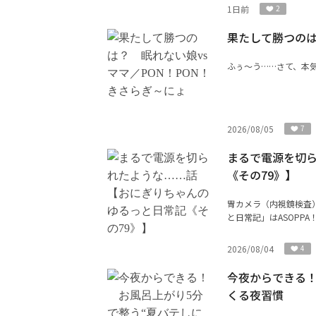
1日前
2
果たして勝つのは
ふぅ〜う……さて、本気
2026/08/05
7
まるで電源を切
《その79》】
胃カメラ（内視鏡検査
と日常記」はASOPP
2026/08/04
4
今夜からできる！
くる夜習慣