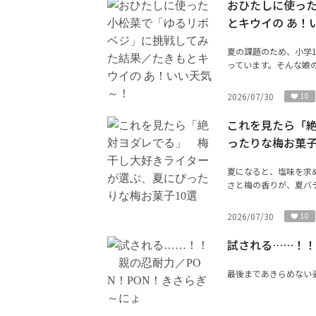
おひたしに使っ
とキウイの あ！
夏の課題のため、小学
っています。そんな娘の
2026/07/30
10
これを見たら「
ったりな梅お菓子
夏になると、塩味を求
さと梅の香りが、夏バテ
2026/07/30
10
試される……！！
最後まであきらめない