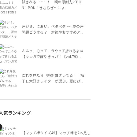
試される……！！ 親の忍耐力／PO
N！PON！きさらぎ～にょ
汗ジミ、におい、ベタベタ……夏の汗
問題どうする？ 対策やおすすめア...
ふふっ、心ってこうやって折れるよね
【マンガでぼやきっパ！《vol.79》...
これを見たら「絶対ヨダレでる」 梅
干し大好きライターが選ぶ、夏にぴ...
人気ランキング
【マッチ棒クイズ49】マッチ棒を2本足し