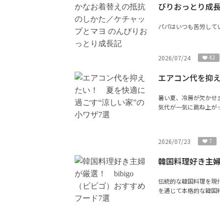
びりおっとり成
パパはいつも苦労して
2026/07/24
42
エアコン代を抑え
暑い夏、冷房が欠かせ
気代が一気に跳ね上がっ
2026/07/23
7
韓国料理好き主婦
伝統的な韓国料理を現
を通じて本格的な韓国料