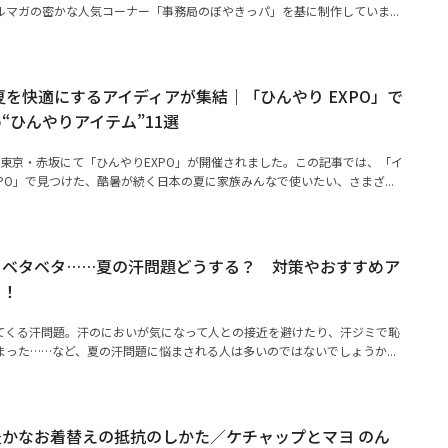
マガの密かな人気コーナー「事務局のぼやきっパ」を基に制作していま...
】夏を快適にするアイディアが集結｜「ひんやり EXPO」で
“ひんやりアイテム”11選
）に東京・赤坂にて「ひんやりEXPO」が開催されました。この記事では、「イ
PO」で見つけた、酷暑が続く日本の夏に家族みんなで使いたい、さまざ...
、ベタベタ……夏の汗問題どうする？ 対策やおすすめア
ク！
てくる汗問題。汗のにおいが気になって人との接近を避けたり、汗ジミで恥
った……など、夏の汗問題に悩まされる人は多いのではないでしょうか...
かなお着替えの抵抗のしかた／ケチャップとマヨ のん