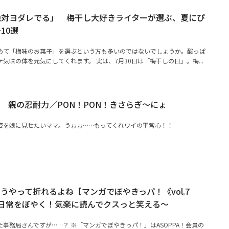
絶対ヨダレでる」 梅干し大好きライターが選ぶ、夏にぴ
10選
めて「梅味のお菓子」を選ぶという方も多いのではないでしょうか。酸っぱ
気味の体を元気にしてくれます。 実は、7月30日は「梅干しの日」。梅...
 親の忍耐力／PON！PON！きさらぎ～にょ
姿を娘に見せたいママ。うぉぉ……もってくれワイの平常心！！
うやって折れるよね【マンガでぼやきっパ！《vol.7
日常をぼやく！気楽に読んでクスっと笑える～
事務局さんですが……？ ※「マンガでぼやきっパ！」はASOPPA！会員の