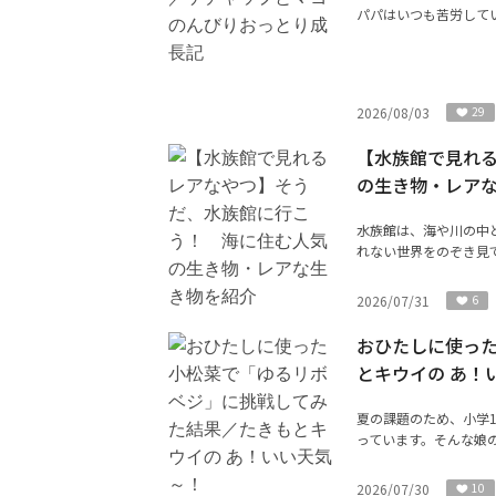
パパはいつも苦労して
2026/08/03
29
【水族館で見れ
の生き物・レア
水族館は、海や川の中
れない世界をのぞき見で
2026/07/31
6
おひたしに使っ
とキウイの あ！
夏の課題のため、小学
っています。そんな娘の
2026/07/30
10