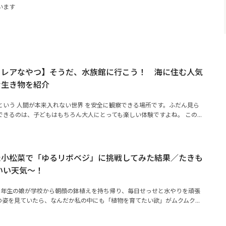
います
るレアなやつ】そうだ、水族館に行こう！ 海に住む人気
な生き物を紹介
という 人間が本来入れない世界 を安全に観察できる場所です。ふだん見ら
きるのは、子どもはもちろん大人にとっても楽しい体験ですよね。 この...
た小松菜で「ゆるリボベジ」に挑戦してみた結果／たきも
いい天気～！
1年生の娘が学校から朝顔の鉢植えを持ち帰り、毎日せっせと水やりを頑張
姿を見ていたら、なんだか私の中にも「植物を育てたい欲」がムクムク...