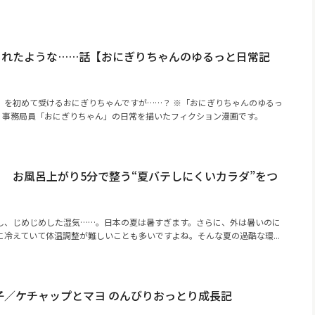
られたような……話【おにぎりちゃんのゆるっと日常記
）を初めて受けるおにぎりちゃんですが……？ ※「おにぎりちゃんのゆるっ
A！事務局員「おにぎりちゃん」の日常を描いたフィクション漫画です。
 お風呂上がり5分で整う“夏バテしにくいカラダ”をつ
し、じめじめした湿気……。日本の夏は暑すぎます。さらに、外は暑いのに
冷えていて体温調整が難しいことも多いですよね。そんな夏の過酷な環...
子／ケチャップとマヨ のんびりおっとり成長記