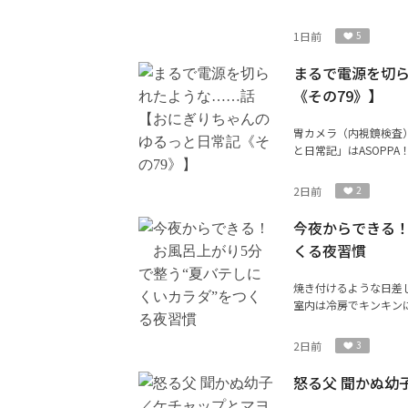
1日前
5
まるで電源を切
《その79》】
胃カメラ（内視鏡検査
と日常記」はASOPP
2日前
2
今夜からできる！
くる夜習慣
焼き付けるような日差
室内は冷房でキンキンに
2日前
3
怒る父 聞かぬ幼