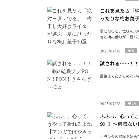
これを見たら「
ったりな梅お菓子
夏になると、塩味を求
さと梅の香りが、夏バテ
2026/07/30
8
試される……！！
最後まであきらめない
2026/07/28
16
ふふっ、心ってこ
9》】～何気ない
ベランダの掃除を始めた