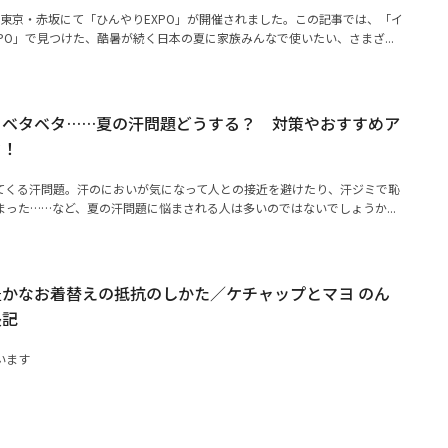
）に東京・赤坂にて「ひんやりEXPO」が開催されました。この記事では、「イ
PO」で見つけた、酷暑が続く日本の夏に家族みんなで使いたい、さまざ...
、ベタベタ……夏の汗問題どうする？ 対策やおすすめア
ク！
てくる汗問題。汗のにおいが気になって人との接近を避けたり、汗ジミで恥
った……など、夏の汗問題に悩まされる人は多いのではないでしょうか...
かなお着替えの抵抗のしかた／ケチャップとマヨ のん
長記
います