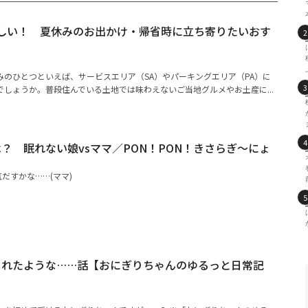
楽しい！ 夏休みのお出かけ・帰省時に立ち寄りたいおす
みのひとつといえば、サービスエリア（SA）やパーキングエリア（PA）に
しょうか。普段住んでいる土地では味わえないご当地グルメやお土産に...
？ 眠れない娘vsママ／PON！PON！きさらぎ～にょ
だすかな……(ママ)
られたような……話【おにぎりちゃんのゆるっと日常記