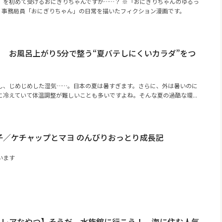
）を初めて受けるおにぎりちゃんですが……？ ※「おにぎりちゃんのゆるっ
A！事務局員「おにぎりちゃん」の日常を描いたフィクション漫画です。
 お風呂上がり5分で整う“夏バテしにくいカラダ”をつ
し、じめじめした湿気……。日本の夏は暑すぎます。さらに、外は暑いのに
冷えていて体温調整が難しいことも多いですよね。そんな夏の過酷な環...
子／ケチャップとマヨ のんびりおっとり成長記
います
るレアなやつ】そうだ、水族館に行こう！ 海に住む人気