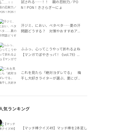
試される……！！ 親の忍耐力／PO
N！PON！きさらぎ～にょ
汗ジミ、におい、ベタベタ……夏の汗
問題どうする？ 対策やおすすめア...
ふふっ、心ってこうやって折れるよね
【マンガでぼやきっパ！《vol.79》...
これを見たら「絶対ヨダレでる」 梅
干し大好きライターが選ぶ、夏にぴ...
人気ランキング
【マッチ棒クイズ49】マッチ棒を2本足し