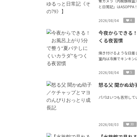
胃カメラ（内視鏡検査
と日常記」はASOPP
2026/08/04
4
今夜からできる！
くる夜習慣
焼き付けるような日差
室内は冷房でキンキンに
2026/08/04
5
怒る父 聞かぬ幼
パパはいつも苦労して
2026/08/03
30
【水族館で見れ