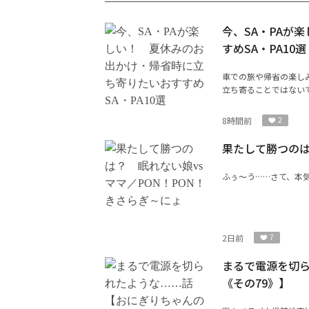
今、SA・PAが
すめSA・PA10選
車での旅や帰省の楽し
立ち寄ることではないで
8時間前
2
果たして勝つのは
ふぅ〜う……さて、本気
2日前
7
まるで電源を切
《その79》】