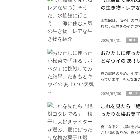
の生き物・レア
水族館は、海や川の中
れない世界をのぞき見で
2026/07/31
8
おひたしに使っ
とキウイの あ！
夏の課題のため、小学
っています。そんな娘の
2026/07/30
10
これを見たら「
ったりな梅お菓子
夏になると、塩味を求
さと梅の香りが、夏バテ