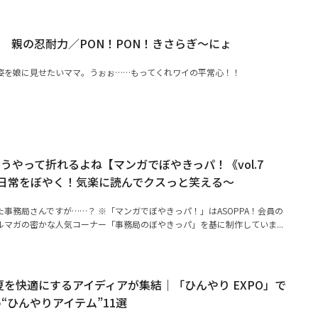
 親の忍耐力／PON！PON！きさらぎ～にょ
姿を娘に見せたいママ。うぉぉ……もってくれワイの平常心！！
うやって折れるよね【マンガでぼやきっパ！《vol.7
日常をぼやく！気楽に読んでクスっと笑える～
事務局さんですが……？ ※「マンガでぼやきっパ！」はASOPPA！会員の
マガの密かな人気コーナー「事務局のぼやきっパ」を基に制作していま...
】夏を快適にするアイディアが集結｜「ひんやり EXPO」で
“ひんやりアイテム”11選