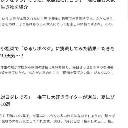
な生き物を紹介
という 人間が本来入れない世界 を安全に観察できる場所です。ふだん見ら
きるのは、子どもはもちろん大人にとっても楽しい体験ですよね。 この...
た小松菜で「ゆるリボベジ」に挑戦してみた結果／たきも
いい天気～！
1年生の娘が学校から朝顔の鉢植えを持ち帰り、毎日せっせと水やりを頑張
姿を見ていたら、なんだか私の中にも「植物を育てたい欲」がムクムク...
絶対ヨダレでる」 梅干し大好きライターが選ぶ、夏にぴ
10選
めて「梅味のお菓子」を選ぶという方も多いのではないでしょうか。酸っぱ
気味の体を元気にしてくれます。 実は、7月30日は「梅干しの日」。梅...