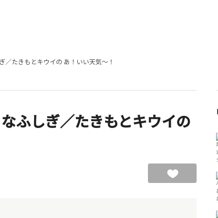
ぎ／たきもとキウイの あ！いい天気～！
さなふしぎ／たきもとキウイの