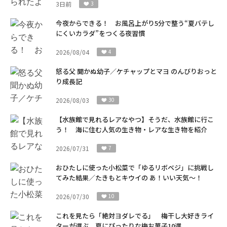
3日前
3
今夜からできる！ お風呂上がり5分で整う“夏バテし
にくいカラダ”をつくる夜習慣
2026/08/04
4
怒る父 聞かぬ幼子／ケチャップとマヨ のんびりおっと
り成長記
2026/08/03
30
【水族館で見れるレアなやつ】そうだ、水族館に行こ
う！ 海に住む人気の生き物・レアな生き物を紹介
2026/07/31
7
おひたしに使った小松菜で「ゆるリボベジ」に挑戦し
てみた結果／たきもとキウイの あ！いい天気～！
2026/07/30
10
これを見たら「絶対ヨダレでる」 梅干し大好きライ
ターが選ぶ、夏にぴったりな梅お菓子10選