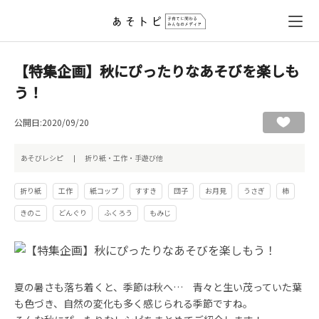
【特集企画】秋にぴったりなあそびを楽しも
う！
公開日:2020/09/20
あそびレシピ
折り紙・工作・手遊び他
折り紙
工作
紙コップ
すすき
団子
お月見
うさぎ
柿
きのこ
どんぐり
ふくろう
もみじ
夏の暑さも落ち着くと、季節は秋へ… 青々と生い茂っていた葉
も色づき、自然の変化も多く感じられる季節ですね。