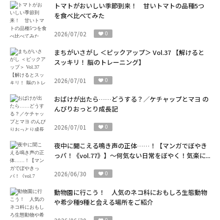
トマトがおいしい季節到来！ 甘いトマトの品種5つ
を食べ比べてみた
2026/07/02
0
まちがいさがし ＜ピックアップ＞ Vol.37 【解けると
スッキリ！ 脳のトレーニング】
2026/07/01
0
おばけが出たら……どうする？／ケチャップとマヨ の
んびりおっとり成長記
2026/07/01
0
夜中に聞こえる鳴き声の正体……！【マンガでぼやき
っパ！《vol.77》】～何気ない日常をぼやく！気楽に...
2026/06/30
0
動物園に行こう！ 人気のネコ科におもしろ生態動物
や希少種9種と会える場所をご紹介
0