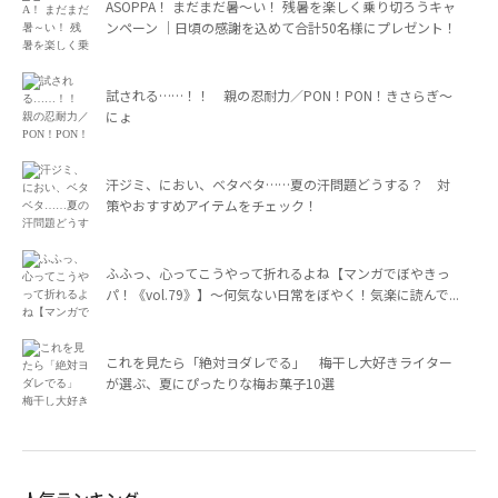
ASOPPA！ まだまだ暑～い！ 残暑を楽しく乗り切ろうキャ
ンペーン ｜日頃の感謝を込めて合計50名様にプレゼント！
試される……！！ 親の忍耐力／PON！PON！きさらぎ～
にょ
汗ジミ、におい、ベタベタ……夏の汗問題どうする？ 対
策やおすすめアイテムをチェック！
ふふっ、心ってこうやって折れるよね【マンガでぼやきっ
パ！《vol.79》】～何気ない日常をぼやく！気楽に読んで...
これを見たら「絶対ヨダレでる」 梅干し大好きライター
が選ぶ、夏にぴったりな梅お菓子10選