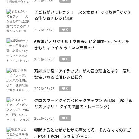
2026/06/30
子どもがいてもラク！ 火を使わず“ほぼ放置”ででき
る作り置きレシピ3選
2026/06/29
0
6歳娘がオリジナル手巻き寿司に名前をつけたら／た
きもとキウイの あ！いい天気～！
2026/06/26
0
万能ポリ袋「アイラップ」が人気の理由とは？ 便利
な使い方＆活用レシピ紹介
2026/06/25
0
クロスワードクイズ＜ピックアップ＞ Vol.30 【解ける
とスッキリ！ クイズで脳のトレーニング】
2026/06/24
0
朝起きるとなぜかヒザを痛めてる。そんなママのアゴ
／PON！PON！きさらぎ～にょ