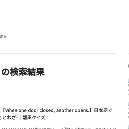
結果
」の検索結果
n one door closes, another opens.】日本語で
ことわざ-｜翻訳クイズ
e door closes, another opens.」。 今回はことわざです。 直訳はそんな