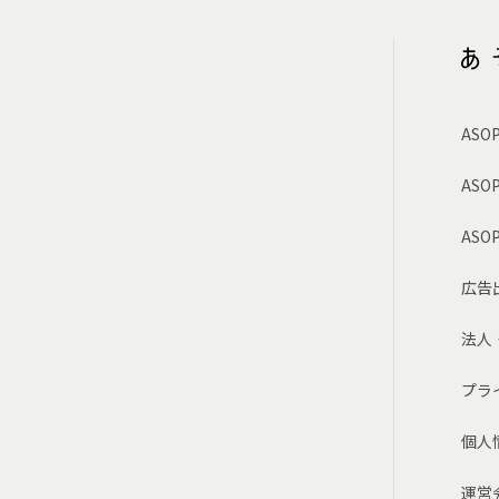
AS
ASO
AS
広告
法人
プラ
ト
個人
運営