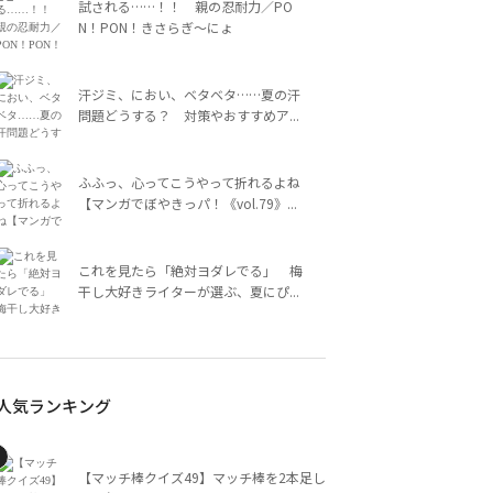
試される……！！ 親の忍耐力／PO
N！PON！きさらぎ～にょ
汗ジミ、におい、ベタベタ……夏の汗
問題どうする？ 対策やおすすめア...
ふふっ、心ってこうやって折れるよね
【マンガでぼやきっパ！《vol.79》...
これを見たら「絶対ヨダレでる」 梅
干し大好きライターが選ぶ、夏にぴ...
人気ランキング
【マッチ棒クイズ49】マッチ棒を2本足し