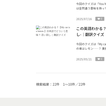
今回のクイズは「You 
は全然違う意味を持って
2025/07/16
0
この英語わかる？【M
し-｜翻訳クイズ
今回のクイズは「My ca
の車はレモン……？ 黄
2025/05/21
0
検索結果：
22件
1～10件／22件