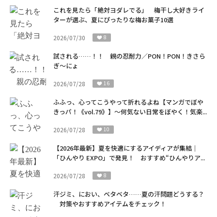
これを見たら「絶対ヨダレでる」 梅干し大好きライ
ターが選ぶ、夏にぴったりな梅お菓子10選
2026/07/30
8
試される……！！ 親の忍耐力／PON！PON！きさら
ぎ～にょ
2026/07/28
16
ふふっ、心ってこうやって折れるよね【マンガでぼや
きっパ！《vol.79》】～何気ない日常をぼやく！気楽...
2026/07/28
10
【2026年最新】夏を快適にするアイディアが集結｜
「ひんやり EXPO」で発見！ おすすめ“ひんやりア...
2026/07/28
8
汗ジミ、におい、ベタベタ……夏の汗問題どうする？
対策やおすすめアイテムをチェック！