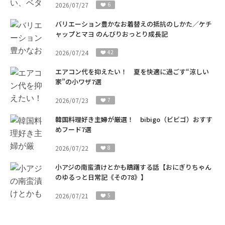
2026/07/27
6
バリエーション豊かなお着替えの抵抗のしかた／ケチ
ャップとマヨ のんびりおっとり成長記
2026/07/24
42
エアコン代を抑えたい！ 夏を快適に過ごす“涼しい
家”の小ワザ7選
2026/07/23
7
韓国料理好き主婦が厳選！ bibigo（ビビゴ）おすす
めフード7選
2026/07/22
8
小アジの南蛮漬けとかも躊躇する話【おにぎりちゃん
のゆるっと日常記《その78》】
2026/07/21
5