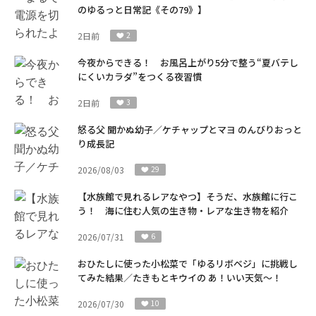
のゆるっと日常記《その79》】
2日前
2
今夜からできる！ お風呂上がり5分で整う“夏バテし
にくいカラダ”をつくる夜習慣
2日前
3
怒る父 聞かぬ幼子／ケチャップとマヨ のんびりおっと
り成長記
2026/08/03
29
【水族館で見れるレアなやつ】そうだ、水族館に行こ
う！ 海に住む人気の生き物・レアな生き物を紹介
2026/07/31
6
おひたしに使った小松菜で「ゆるリボベジ」に挑戦し
てみた結果／たきもとキウイの あ！いい天気～！
2026/07/30
10