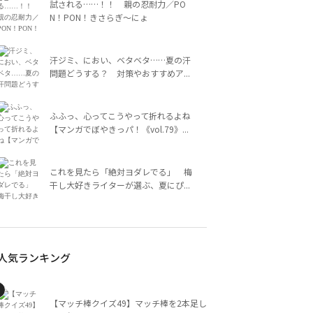
試される……！！ 親の忍耐力／PO
N！PON！きさらぎ～にょ
汗ジミ、におい、ベタベタ……夏の汗
問題どうする？ 対策やおすすめア...
ふふっ、心ってこうやって折れるよね
【マンガでぼやきっパ！《vol.79》...
これを見たら「絶対ヨダレでる」 梅
干し大好きライターが選ぶ、夏にぴ...
人気ランキング
【マッチ棒クイズ49】マッチ棒を2本足し