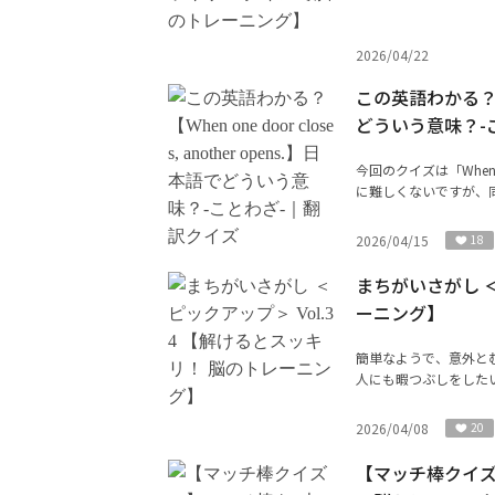
2026/04/22
この英語わかる？【Whe
どういう意味？-
今回のクイズは「When on
に難しくないですが、同
2026/04/15
18
まちがいさがし ＜
ーニング】
簡単なようで、意外と
人にも暇つぶしをした
2026/04/08
20
【マッチ棒クイズ