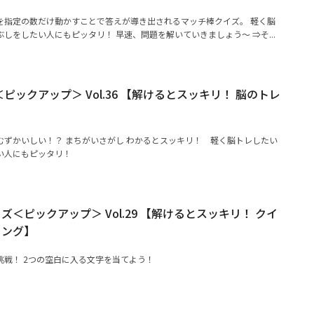
を指定の数だけ動かすことで答えが導き出されるマッチ棒クイズ。 軽く脳
しをしたい人にもピッタリ！ 早速、問題を解いていきましょう～ ⇒そ...
ピックアップ＞ Vol.36 【解けるとスッキリ！ 脳のトレ
むずかいしい！？ まちがいさがし わかるとスッキリ！ 軽く脳トレしたい
い人にもピッタリ！
＜ピックアップ＞ Vol.29 【解けるとスッキリ！ クイ
ニング】
挑戦！ 2つの空白に入る文字を当てよう！