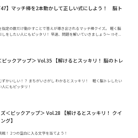
47】マッチ棒を2本動かして正しい式にしよう！ 脳ト
を指定の数だけ動かすことで答えが導き出されるマッチ棒クイズ。 軽く脳
しをしたい人にもピッタリ！ 早速、問題を解いていきましょう～ ⇒そ...
ピックアップ＞ Vol.35 【解けるとスッキリ！ 脳のトレ
むずかいしい！？ まちがいさがし わかるとスッキリ！ 軽く脳トレしたい
い人にもピッタリ！
＜ピックアップ＞ Vol.28 【解けるとスッキリ！ クイ
ニング】
挑戦！ 2つの空白に入る文字を当てよう！