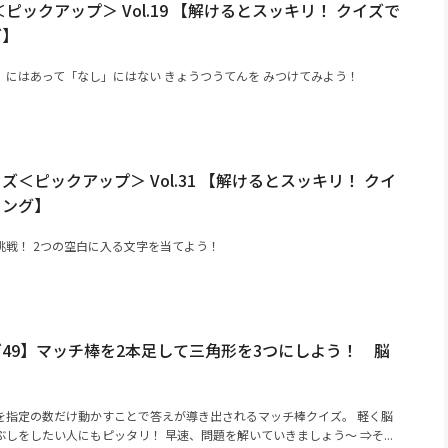
ピックアップ＞ Vol.19 【解けるとスッキリ！ クイズで
グ】
」にはあって「なし」にはない きょうつうてんを みつけてみよう！
＜ピックアップ＞ Vol.31 【解けるとスッキリ！ クイ
ニング】
挑戦！ 2つの空白に入る文字を当てよう！
49】マッチ棒を2本足して三角形を3つにしよう！ 脳
を指定の数だけ動かすことで答えが導き出されるマッチ棒クイズ。 軽く脳
しをしたい人にもピッタリ！ 早速、問題を解いていきましょう～ ⇒そ...