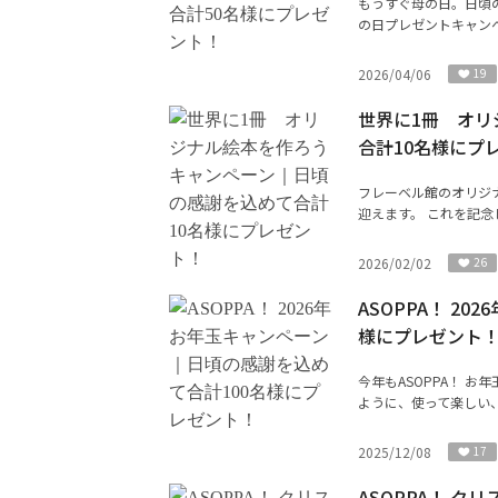
もうすぐ母の日。日頃の
の日プレゼントキャンペ
2026/04/06
19
世界に1冊 オ
合計10名様にプ
フレーベル館のオリジ
迎えます。 これを記念
2026/02/02
26
ASOPPA！ 2
様にプレゼント
今年もASOPPA！ 
ように、使って楽しい、
2025/12/08
17
ASOPPA！ 