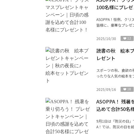
100名様にプレ
ASOPPA！恒例、ク
皆様に、豪華なプレゼン
2025/10/30
12
読書の秋 絵本
レゼント
スポーツの秋、食欲の秋
ったりな人気の絵本をプ
2025/09/16
18
ASOPPA！ 
込めて合計50名
9月1日は「防災の日」
A！では、防災の日を前