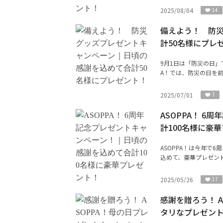
2025/08/04
14
備えよう！ 防
計50名様にプレ
9月1日は「防災の日」
A！では、防災の日を前
2025/07/01
7
ASOPPA！ 
計100名様に豪
ASOPPA！は今年で
込めて、豪華プレゼントを
2025/05/26
17
感謝を贈ろう！ 
タリなプレゼン