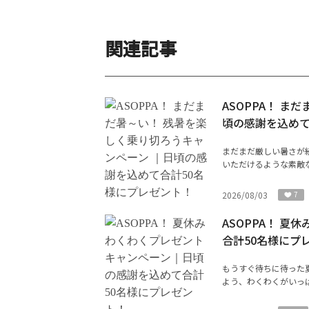
関連記事
ASOPPA！ 
頃の感謝を込めて
まだまだ厳しい暑さが続
いただけるような素敵
2026/08/03
7
ASOPPA！ 
合計50名様にプ
もうすぐ待ちに待った夏
よう、わくわくがいっぱ