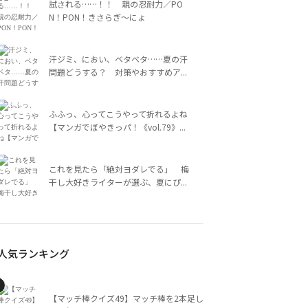
試される……！！ 親の忍耐力／PO
N！PON！きさらぎ～にょ
汗ジミ、におい、ベタベタ……夏の汗
問題どうする？ 対策やおすすめア...
ふふっ、心ってこうやって折れるよね
【マンガでぼやきっパ！《vol.79》...
これを見たら「絶対ヨダレでる」 梅
干し大好きライターが選ぶ、夏にぴ...
人気ランキング
【マッチ棒クイズ49】マッチ棒を2本足し