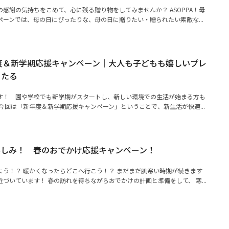
感謝の気持ちをこめて、心に残る贈り物をしてみませんか？ ASOPPA！母
ーンでは、母の日にぴったりな、母の日に贈りたい・贈られたい素敵な...
新年度＆新学期応援キャンペーン｜大人も子どもも嬉しいプレ
当たる
す！ 園や学校でも新学期がスタートし、新しい環境での生活が始まる方も
今回は「新年度＆新学期応援キャンペーン」ということで、新生活が快適...
楽しみ！ 春のおでかけ応援キャンペーン！
よう！？ 暖かくなったらどこへ行こう！？ まだまだ肌寒い時期が続きます
づいています！ 春の訪れを待ちながらおでかけの計画と準備をして、 寒...