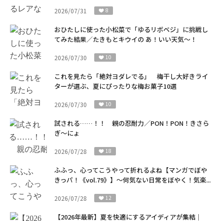
2026/07/31
8
おひたしに使った小松菜で「ゆるリボベジ」に挑戦し
てみた結果／たきもとキウイの あ！いい天気～！
2026/07/30
10
これを見たら「絶対ヨダレでる」 梅干し大好きライ
ターが選ぶ、夏にぴったりな梅お菓子10選
2026/07/30
10
試される……！！ 親の忍耐力／PON！PON！きさら
ぎ～にょ
2026/07/28
18
ふふっ、心ってこうやって折れるよね【マンガでぼや
きっパ！《vol.79》】～何気ない日常をぼやく！気楽...
2026/07/28
12
【2026年最新】夏を快適にするアイディアが集結｜