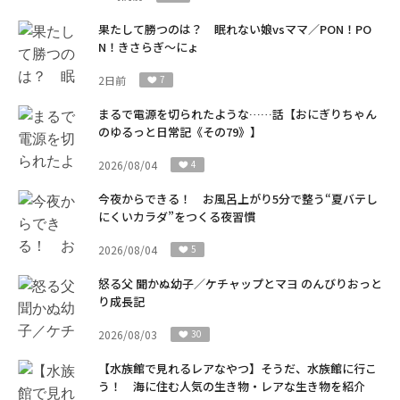
果たして勝つのは？ 眠れない娘vsママ／PON！PO
N！きさらぎ～にょ
2日前
7
まるで電源を切られたような……話【おにぎりちゃん
のゆるっと日常記《その79》】
2026/08/04
4
今夜からできる！ お風呂上がり5分で整う“夏バテし
にくいカラダ”をつくる夜習慣
2026/08/04
5
怒る父 聞かぬ幼子／ケチャップとマヨ のんびりおっと
り成長記
2026/08/03
30
【水族館で見れるレアなやつ】そうだ、水族館に行こ
う！ 海に住む人気の生き物・レアな生き物を紹介