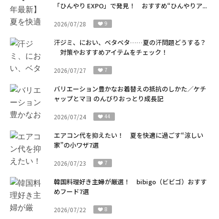
「ひんやり EXPO」で発見！ おすすめ“ひんやりア...
2026/07/28
9
汗ジミ、におい、ベタベタ……夏の汗問題どうする？
対策やおすすめアイテムをチェック！
2026/07/27
7
バリエーション豊かなお着替えの抵抗のしかた／ケチ
ャップとマヨ のんびりおっとり成長記
2026/07/24
44
エアコン代を抑えたい！ 夏を快適に過ごす“涼しい
家”の小ワザ7選
2026/07/23
7
韓国料理好き主婦が厳選！ bibigo（ビビゴ）おすす
めフード7選
2026/07/22
8