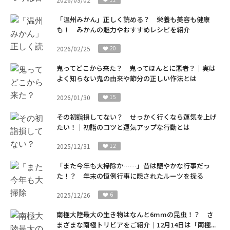
「温州みかん」正しく読める？ 栄養も美容も健康
も！ みかんの魅力やおすすめレシピを紹介
2026/02/25
20
鬼ってどこから来た？ 鬼ってほんとに悪者？｜実は
よく知らない鬼の由来や節分の正しい作法とは
2026/01/30
15
その初詣損してない？ せっかく行くなら運気を上げ
たい！｜初詣のコツと運気アップな行動とは
2025/12/31
12
「また今年も大掃除か……」昔は賑やかな行事だっ
た！？ 年末の恒例行事に隠されたルーツを探る
2025/12/26
6
南極大陸最大の生き物はなんと6mmの昆虫！？ さ
まざまな南極トリビアをご紹介｜12月14日は「南極...