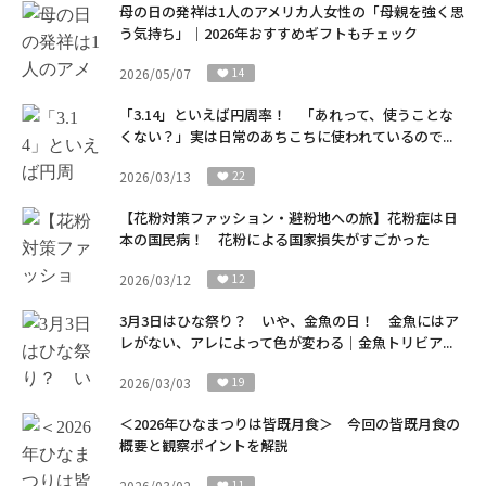
母の日の発祥は1人のアメリカ人女性の「母親を強く思
う気持ち」｜2026年おすすめギフトもチェック
2026/05/07
14
「3.14」といえば円周率！ 「あれって、使うことな
くない？」実は日常のあちこちに使われているので...
2026/03/13
22
【花粉対策ファッション・避粉地への旅】花粉症は日
本の国民病！ 花粉による国家損失がすごかった
2026/03/12
12
3月3日はひな祭り？ いや、金魚の日！ 金魚にはア
レがない、アレによって色が変わる｜金魚トリビア...
2026/03/03
19
＜2026年ひなまつりは皆既月食＞ 今回の皆既月食の
概要と観察ポイントを解説
2026/03/02
11