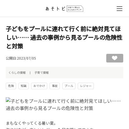
子どもをプールに連れて行く前に絶対見てほ
しい…… 過去の事例から見るプールの危険性
と対策
公開日:2023/07/05
くらしの情報
子育て情報
危険
知識
おでかけ
事故
プール
レジャー
まもなくやってくる暑い夏。