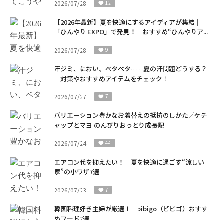
2026/07/28
12
【2026年最新】夏を快適にするアイディアが集結｜
「ひんやり EXPO」で発見！ おすすめ“ひんやりア...
2026/07/28
9
汗ジミ、におい、ベタベタ……夏の汗問題どうする？
対策やおすすめアイテムをチェック！
2026/07/27
7
バリエーション豊かなお着替えの抵抗のしかた／ケチ
ャップとマヨ のんびりおっとり成長記
2026/07/24
44
エアコン代を抑えたい！ 夏を快適に過ごす“涼しい
家”の小ワザ7選
2026/07/23
7
韓国料理好き主婦が厳選！ bibigo（ビビゴ）おすす
めフード7選