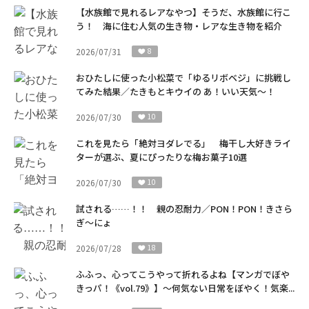
【水族館で見れるレアなやつ】そうだ、水族館に行こ
う！ 海に住む人気の生き物・レアな生き物を紹介
2026/07/31
8
おひたしに使った小松菜で「ゆるリボベジ」に挑戦し
てみた結果／たきもとキウイの あ！いい天気～！
2026/07/30
10
これを見たら「絶対ヨダレでる」 梅干し大好きライ
ターが選ぶ、夏にぴったりな梅お菓子10選
2026/07/30
10
試される……！！ 親の忍耐力／PON！PON！きさら
ぎ～にょ
2026/07/28
18
ふふっ、心ってこうやって折れるよね【マンガでぼや
きっパ！《vol.79》】～何気ない日常をぼやく！気楽...