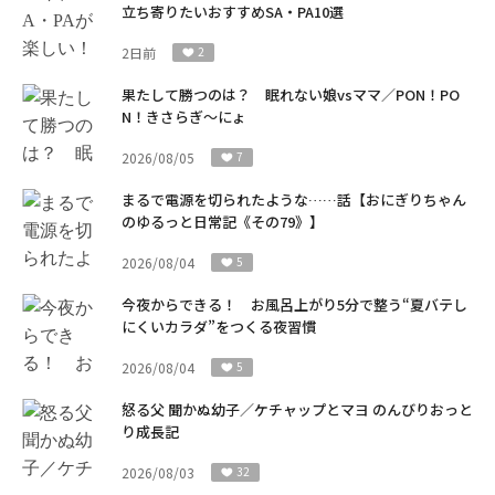
立ち寄りたいおすすめSA・PA10選
2日前
2
果たして勝つのは？ 眠れない娘vsママ／PON！PO
N！きさらぎ～にょ
2026/08/05
7
まるで電源を切られたような……話【おにぎりちゃん
のゆるっと日常記《その79》】
2026/08/04
5
今夜からできる！ お風呂上がり5分で整う“夏バテし
にくいカラダ”をつくる夜習慣
2026/08/04
5
怒る父 聞かぬ幼子／ケチャップとマヨ のんびりおっと
り成長記
2026/08/03
32