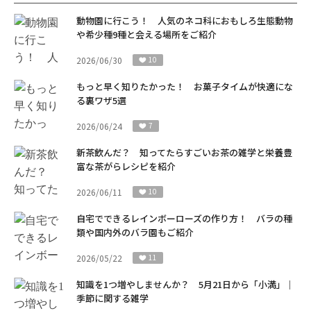
動物園に行こう！ 人気のネコ科におもしろ生態動物
や希少種9種と会える場所をご紹介
2026/06/30
10
もっと早く知りたかった！ お菓子タイムが快適にな
る裏ワザ5選
2026/06/24
7
新茶飲んだ？ 知ってたらすごいお茶の雑学と栄養豊
富な茶がらレシピを紹介
2026/06/11
10
自宅でできるレインボーローズの作り方！ バラの種
類や国内外のバラ園もご紹介
2026/05/22
11
知識を1つ増やしませんか？ 5月21日から「小満」｜
季節に関する雑学