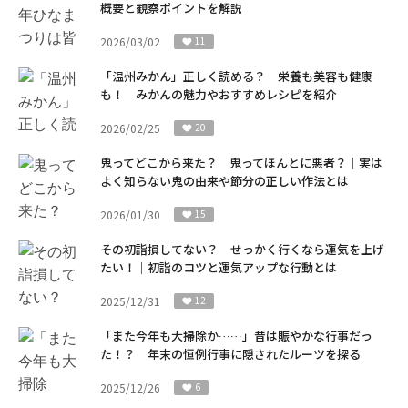
概要と観察ポイントを解説
2026/03/02
11
「温州みかん」正しく読める？ 栄養も美容も健康
も！ みかんの魅力やおすすめレシピを紹介
2026/02/25
20
鬼ってどこから来た？ 鬼ってほんとに悪者？｜実は
よく知らない鬼の由来や節分の正しい作法とは
2026/01/30
15
その初詣損してない？ せっかく行くなら運気を上げ
たい！｜初詣のコツと運気アップな行動とは
2025/12/31
12
「また今年も大掃除か……」昔は賑やかな行事だっ
た！？ 年末の恒例行事に隠されたルーツを探る
2025/12/26
6