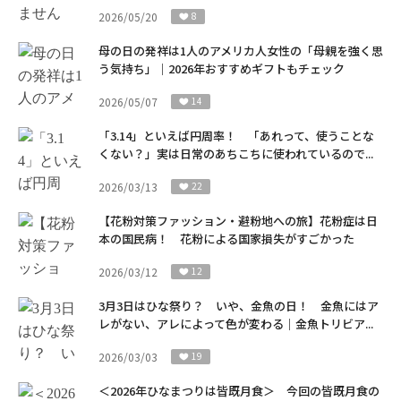
2026/05/20
8
母の日の発祥は1人のアメリカ人女性の「母親を強く思
う気持ち」｜2026年おすすめギフトもチェック
2026/05/07
14
「3.14」といえば円周率！ 「あれって、使うことな
くない？」実は日常のあちこちに使われているので...
2026/03/13
22
【花粉対策ファッション・避粉地への旅】花粉症は日
本の国民病！ 花粉による国家損失がすごかった
2026/03/12
12
3月3日はひな祭り？ いや、金魚の日！ 金魚にはア
レがない、アレによって色が変わる｜金魚トリビア...
2026/03/03
19
＜2026年ひなまつりは皆既月食＞ 今回の皆既月食の