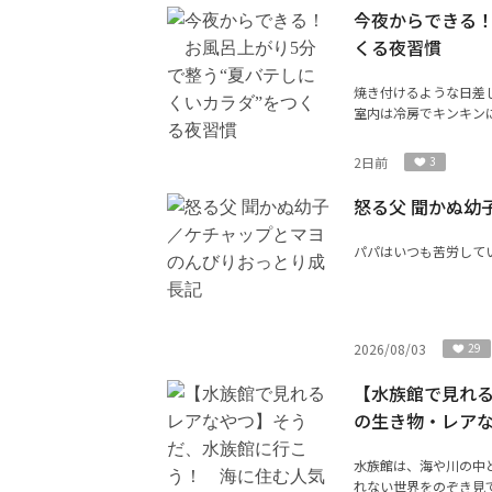
今夜からできる！
くる夜習慣
焼き付けるような日差
室内は冷房でキンキンに
2日前
3
怒る父 聞かぬ幼
パパはいつも苦労して
2026/08/03
29
【水族館で見れ
の生き物・レア
水族館は、海や川の中
れない世界をのぞき見で