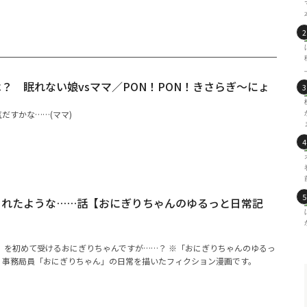
？ 眠れない娘vsママ／PON！PON！きさらぎ～にょ
だすかな……(ママ)
られたような……話【おにぎりちゃんのゆるっと日常記
）を初めて受けるおにぎりちゃんですが……？ ※「おにぎりちゃんのゆるっ
A！事務局員「おにぎりちゃん」の日常を描いたフィクション漫画です。