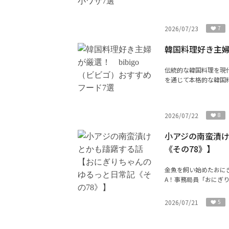
2026/07/23
7
韓国料理好き主婦
伝統的な韓国料理を現
を通じて本格的な韓国料
2026/07/22
8
小アジの南蛮漬
《その78》】
金魚を飼い始めたおにぎ
A！事務局員「おにぎ
2026/07/21
5