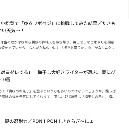
た小松菜で「ゆるリボベジ」に挑戦してみた結果／たきも
いい天気～！
1年生の娘が学校から朝顔の鉢植えを持ち帰り、毎日せっせと水やりを頑張
姿を見ていたら、なんだか私の中にも「植物を育てたい欲」がムクムク...
絶対ヨダレでる」 梅干し大好きライターが選ぶ、夏にぴ
10選
めて「梅味のお菓子」を選ぶという方も多いのではないでしょうか。酸っぱ
気味の体を元気にしてくれます。 実は、7月30日は「梅干しの日」。梅...
 親の忍耐力／PON！PON！きさらぎ～にょ