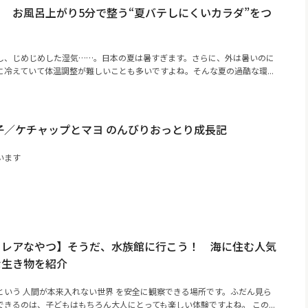
 お風呂上がり5分で整う“夏バテしにくいカラダ”をつ
し、じめじめした湿気……。日本の夏は暑すぎます。さらに、外は暑いのに
冷えていて体温調整が難しいことも多いですよね。そんな夏の過酷な環...
子／ケチャップとマヨ のんびりおっとり成長記
います
るレアなやつ】そうだ、水族館に行こう！ 海に住む人気
な生き物を紹介
という 人間が本来入れない世界 を安全に観察できる場所です。ふだん見ら
きるのは、子どもはもちろん大人にとっても楽しい体験ですよね。 この...