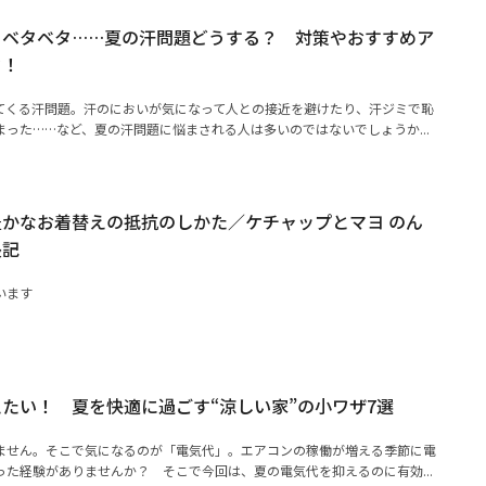
、ベタベタ……夏の汗問題どうする？ 対策やおすすめア
ク！
てくる汗問題。汗のにおいが気になって人との接近を避けたり、汗ジミで恥
った……など、夏の汗問題に悩まされる人は多いのではないでしょうか...
かなお着替えの抵抗のしかた／ケチャップとマヨ のん
長記
います
たい！ 夏を快適に過ごす“涼しい家”の小ワザ7選
ません。そこで気になるのが「電気代」。エアコンの稼働が増える季節に電
た経験がありませんか？ そこで今回は、夏の電気代を抑えるのに有効...