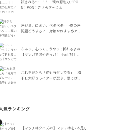
試される……！！ 親の忍耐力／PO
N！PON！きさらぎ～にょ
汗ジミ、におい、ベタベタ……夏の汗
問題どうする？ 対策やおすすめア...
ふふっ、心ってこうやって折れるよね
【マンガでぼやきっパ！《vol.79》...
これを見たら「絶対ヨダレでる」 梅
干し大好きライターが選ぶ、夏にぴ...
人気ランキング
【マッチ棒クイズ49】マッチ棒を2本足し