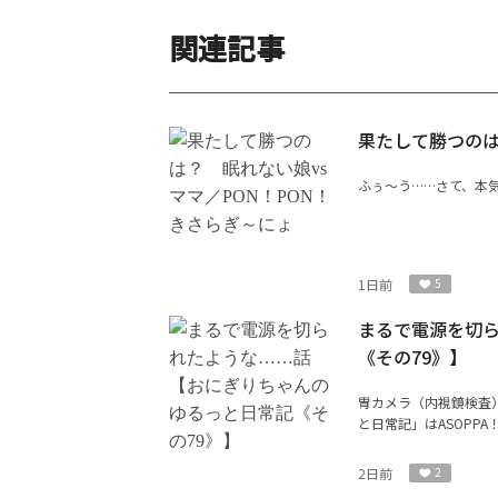
関連記事
果たして勝つのは
ふぅ〜う……さて、本気
1日前
5
まるで電源を切
《その79》】
胃カメラ（内視鏡検査
と日常記」はASOPP
2日前
2