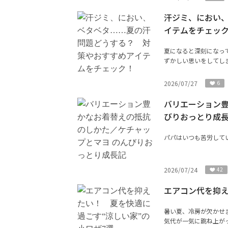
汗ジミ、におい
イテムをチェッ
夏になると深刻になっ
ずかしい思いをしてしま
2026/07/27
6
バリエーション豊
びりおっとり成
パパはいつも苦労して
2026/07/24
42
エアコン代を抑え
暑い夏、冷房が欠かせ
気代が一気に跳ね上がっ