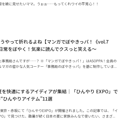
姿を娘に見せたいママ。うぉぉ……もってくれワイの平常心！！
うやって折れるよね【マンガでぼやきっパ！《vol.7
日常をぼやく！気楽に読んでクスっと笑える～
事務局さんですが……？ ※「マンガでぼやきっパ！」はASOPPA！会員の
マガの密かな人気コーナー「事務局のぼやきっパ」を基に制作していま...
】夏を快適にするアイディアが集結｜「ひんやり EXPO」で
“ひんやりアイテム”11選
）に東京・赤坂にて「ひんやりEXPO」が開催されました。この記事では、「イ
PO」で見つけた、酷暑が続く日本の夏に家族みんなで使いたい、さまざ...