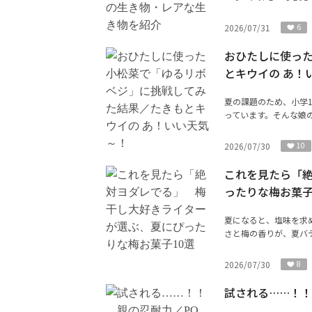
2026/07/31
6
おひたしに使っ
とキウイの あ！
夏の課題のため、小学
っています。そんな娘の
2026/07/30
10
これを見たら「
ったりな梅お菓子
夏になると、塩味を求
さと梅の香りが、夏バテ
2026/07/30
8
試される……！！